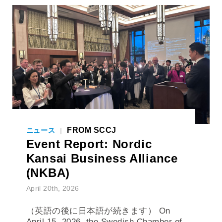
FROM SCCJ
ニュース
|
Event Report: Nordic
Kansai Business Alliance
(NKBA)
April 20th, 2026
（英語の後に日本語が続きます） On
April 15, 2026, the Swedish Chamber of
Commerce and Industry in Japan,