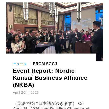
FROM SCCJ
ニュース
|
Event Report: Nordic
Kansai Business Alliance
(NKBA)
April 20th, 2026
（英語の後に日本語が続きます） On
April 15, 2026, the Swedish Chamber of