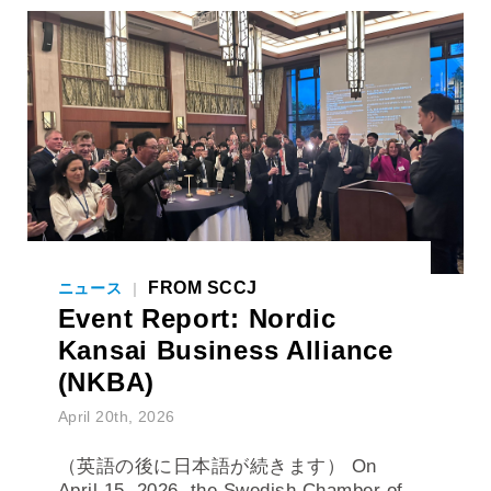
FROM SCCJ
ニュース
|
Event Report: Nordic
Kansai Business Alliance
(NKBA)
April 20th, 2026
（英語の後に日本語が続きます） On
April 15, 2026, the Swedish Chamber of