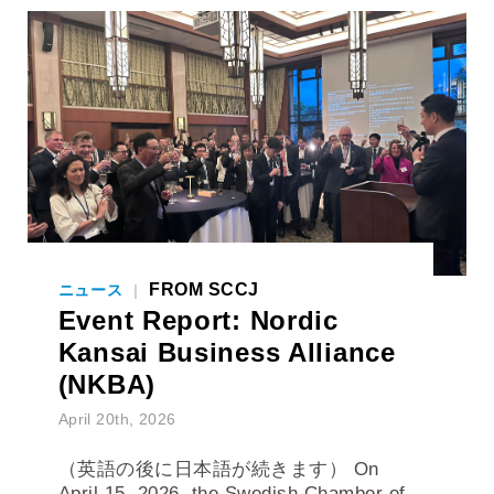
FROM SCCJ
ニュース
|
Event Report: Nordic
Kansai Business Alliance
(NKBA)
April 20th, 2026
（英語の後に日本語が続きます） On
April 15, 2026, the Swedish Chamber of
Commerce and Industry in Japan,