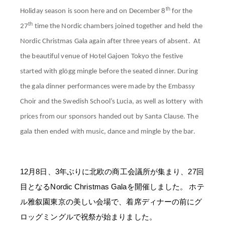
th
Holiday season is soon here and on December 8
for the
th
27
time the Nordic chambers joined together and held the
Nordic Christmas Gala again after three years of absent. At
the beautiful venue of Hotel Gajoen Tokyo the festive
started with glögg mingle before the seated dinner. During
the gala dinner performances were made by the Embassy
Choir and the Swedish School’s Lucia, as well as lottery with
prices from our sponsors handed out by Santa Clause. The
gala then ended with music, dance and mingle by the bar.
12
月
8
日、
3
年ぶりに北欧の商工会議所が集まり、
27
回
目となる
Nordic Christmas Gala
を開催しました。
ホテ
ル雅叙園東京の美しい会場で、着席ディナーの前にグ
ロッグミングルで祝祭が始まりました。