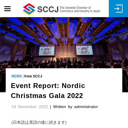
Skip
to
main
content
NEWS
|
from SCCJ
Event Report: Nordic
Christmas Gala 2022
14 December 2022
| Written by administrator
(
日本語は英語の後に続きます
)