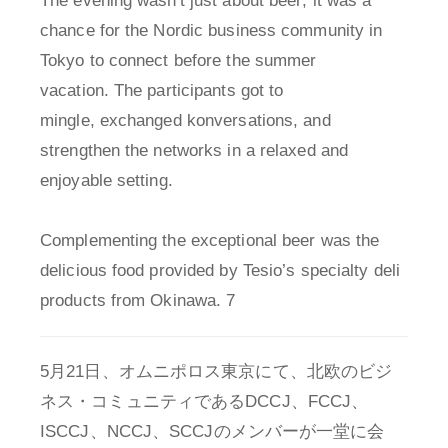
The evening wasn't just about beer; it was a
chance for the Nordic business community in
Tokyo to connect before the summer
vacation. The participants got to
mingle, exchanged konversations, and
strengthen the networks in a relaxed and
enjoyable setting.
Complementing the exceptional beer was the
delicious food provided by Tesio’s specialty deli
products from Okinawa. 7
5月21日、オムニポロス東京にて、北欧のビジ
ネス・コミュニティであるDCCJ、FCCJ、
ISCCJ、NCCJ、SCCJのメンバーが一堂に会