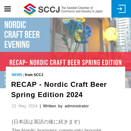
Skip
to
main
content
NEWS
|
from SCCJ
RECAP - Nordic Craft Beer
Spring Edition 2024
22 May 2024
| Written by administrator
(日本語は英語の後に続きます)
The Nordic business community brought