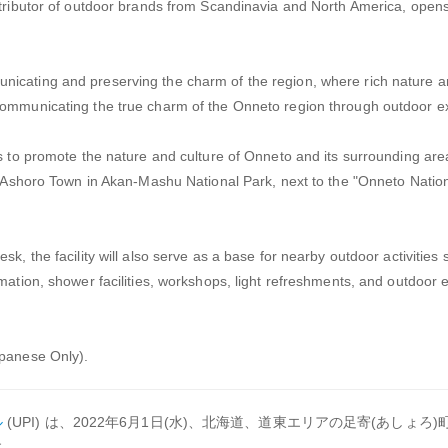
stributor of outdoor brands from Scandinavia and North America, open
icating and preserving the charm of the region, where rich nature a
 communicating the true charm of the Onneto region through outdoor e
s to promote the nature and culture of Onneto and its surrounding area
in Ashoro Town in Akan-Mashu National Park, next to the "Onneto Natio
sk, the facility will also serve as a base for nearby outdoor activities
rmation, shower facilities, workshops, light refreshments, and outdoor
panese Only).
ル
(UPI) は、2022年6月1日(水)、北海道、道東エリアの足寄(あしょろ
す。