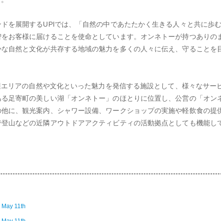
ンドを展開するUPIでは、「自然の中であたたかく生きる人々と共に歩
智をお客様に届けることを使命としています。オンネトーが持つありの
な自然と文化が共存する地域の魅力を多くの人々に伝え、守ることを目指
び周辺エリアの自然や文化といった魅力を発信する施設として、様々なサー
ある足寄町の美しい湖「オンネトー」のほとりに位置し、公営の「オン
の他に、観光案内、シャワー設備、ワークショップの実施や軽飲食の提
で登山などの近隣アウトドアアクティビティの活動拠点としても機能し
 May 11th
 May 11th