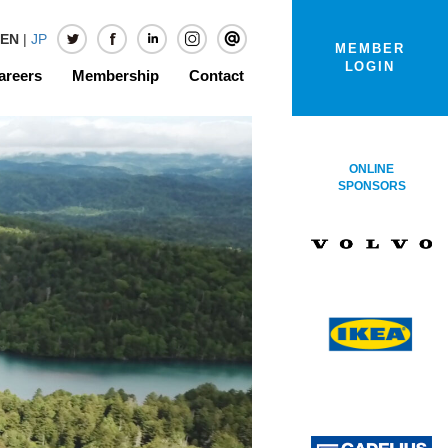
EN
|
JP
MEMBER
LOGIN
areers
Membership
Contact
ONLINE
SPONSORS