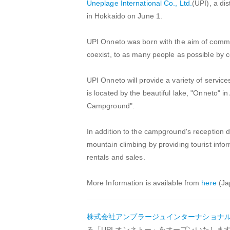
Uneplage International Co., Ltd.
(UPI), a di
in Hokkaido on June 1.
UPI Onneto was born with the aim of commun
coexist, to as many people as possible by
UPI Onneto will provide a variety of service
is located by the beautiful lake, "Onneto" 
Campground".
In addition to the campground's reception de
mountain climbing by providing tourist info
rentals and sales.
More Information is available from
here
(Ja
株式会社アンプラージュインターナショナ
る「UPI オンネトー」をオープンいたしま