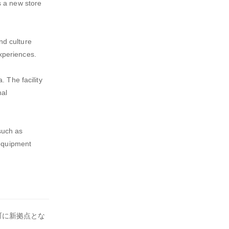
s a new store
nd culture
xperiences.
. The facility
nal
 such as
 equipment
)町に新拠点とな