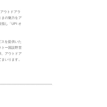
むアウトドアラ
ままの魅力をア
し「UPI オ
ビスを提供いた
ネトー国設野営
供、アウトドア
てまいります。