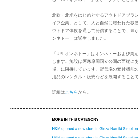
​北欧・北米をはじめとするアウトドアブラ
イフ企業」として、人と自然に培われた叡
ウトドア体験を通して発信することで、豊か
ンネトー」は誕生しました。
​「UPI オンネトー」はオンネトーおよ
します。施設は阿寒摩周国立公園の西端に
場」に隣接しています。野営場の受付機能
用品のレンタル・販売などを展開すること
詳細は
こちら
から。
MORE IN THIS CATEGORY
H&M opened a new store in Ginza Namiki Street on
H&M opened a new store in Ginza Namiki Street on