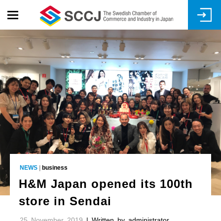
Skip
to
main
content
NEWS
|
business
H&M Japan opened its 100th
store in Sendai
25 November 2019
| Written by administrator